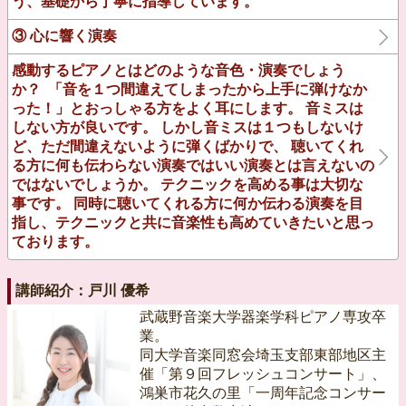
う、基礎から丁寧に指導しています。
③ 心に響く演奏
感動するピアノとはどのような音色・演奏でしょう
か？ 「音を１つ間違えてしまったから上手に弾けなか
った！」とおっしゃる方をよく耳にします。 音ミスは
しない方が良いです。 しかし音ミスは１つもしないけ
ど、ただ間違えないように弾くばかりで、 聴いてくれ
る方に何も伝わらない演奏ではいい演奏とは言えないの
ではないでしょうか。 テクニックを高める事は大切な
事です。 同時に聴いてくれる方に何か伝わる演奏を目
指し、テクニックと共に音楽性も高めていきたいと思っ
ております。
講師紹介：戸川 優希
武蔵野音楽大学器楽学科ピアノ専攻卒
業。
同大学音楽同窓会埼玉支部東部地区主
催「第９回フレッシュコンサート」、
鴻巣市花久の里「一周年記念コンサー