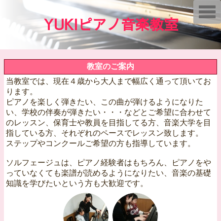
T
o
YUKIピアノ音楽教室
g
g
l
e
n
a
教室のご案内
v
i
当教室では、現在４歳から大人まで幅広く通って頂いてお
g
a
ります。
t
ピアノを楽しく弾きたい、この曲が弾けるようになりた
i
い、学校の伴奏が弾きたい・・・などとご希望に合わせて
o
n
のレッスン、保育士や教員を目指してる方、音楽大学を目
指している方、それぞれのペースでレッスン致します。
ステップやコンクールご希望の方も指導しています。
ソルフェージュは、ピアノ経験者はもちろん、ピアノをや
っていなくても楽譜が読めるようになりたい、音楽の基礎
知識を学びたいという方も大歓迎です。